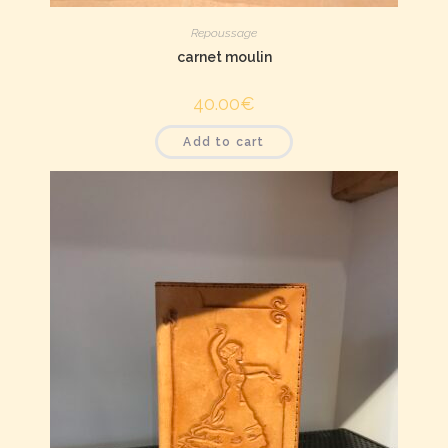
Repoussage
carnet moulin
40.00
€
Add to cart