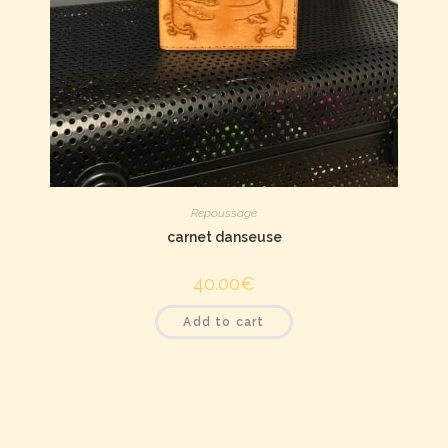
Repoussage
carnet danseuse
40.00
€
Add to cart